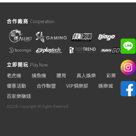
Cooperation
合作廠商
Play Now
立即開玩
老虎機
捕魚機
體育
真人娛樂
彩票
優惠活動
合作聯盟
VIP俱樂部
娛樂城
百家樂賺錢
2021© Copyright All Rights Reserved