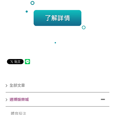
全部文章
通博娛樂城
體育投注