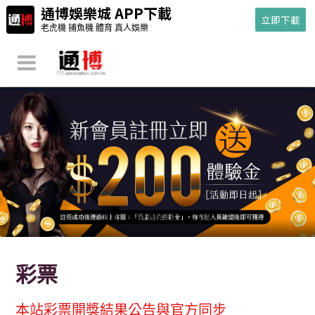
通博娛樂城 APP下載
立即下載
老虎機 捕魚機 體育 真人娛樂
首頁
通博娛樂城
彩票
彩票
本站彩票開獎結果公告與官方同步