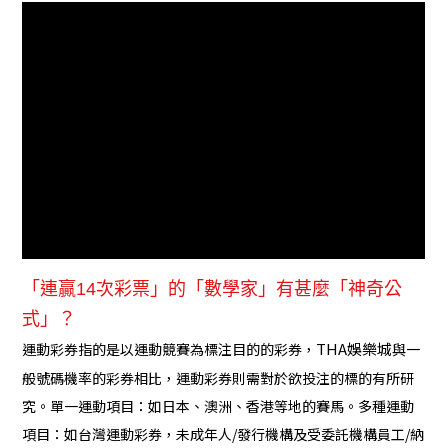
「連贏14次彩票」的「數學家」有甚麼「神奇公
式」？
THA娛樂城
運動彩券指的是以運動競賽為標注目的的彩券，
與一
般號碼機率的彩券相比，運動彩券則需對於欲投注的標的有所研
究。單一運動項目：如日本、澳洲、香港等地的賽馬。多種運動
項目：如台灣運動彩券，未成年人/發行機構及受委託機構員工/納