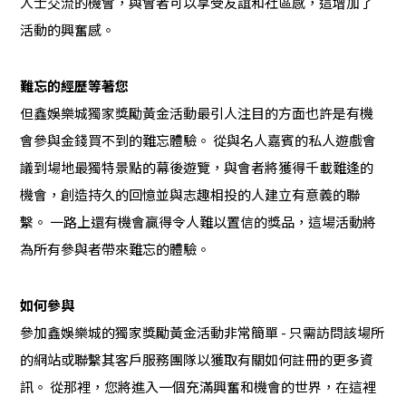
人士交流的機會，與會者可以享受友誼和社區感，這增加了
活動的興奮感。
難忘的經歷等著您
但鑫娛樂城獨家獎勵黃金活動最引人注目的方面也許是有機
會參與金錢買不到的難忘體驗。 從與名人嘉賓的私人遊戲會
議到場地最獨特景點的幕後遊覽，與會者將獲得千載難逢的
機會，創造持久的回憶並與志趣相投的人建立有意義的聯
繫。 一路上還有機會贏得令人難以置信的獎品，這場活動將
為所有參與者帶來難忘的體驗。
如何參與
參加鑫娛樂城的獨家獎勵黃金活動非常簡單 - 只需訪問該場所
的網站或聯繫其客戶服務團隊以獲取有關如何註冊的更多資
訊。 從那裡，您將進入一個充滿興奮和機會的世界，在這裡