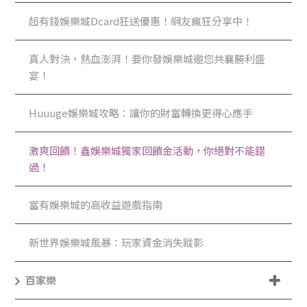
超有錢娛樂城Dcard狂送優惠！網友瘋狂分享中！
真人對決，熱血澎湃！要你發娛樂城邀您共襄勝利盛
宴！
Huuuge娛樂城攻略：讓你的財富轉換更得心應手
激爽回饋！鑫娛樂城獨家回饋金活動，你絕對不能錯
過！
富有娛樂城的高收益遊戲指南
新世界娛樂城風暴：玩家資金消失蹤影
百家樂