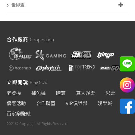
世界盃
Cooperation
合作廠商
Play Now
立即開玩
老虎機
捕魚機
體育
真人娛樂
彩票
優惠活動
合作聯盟
VIP俱樂部
娛樂城
百家樂賺錢
2021© Copyright All Rights Reserved