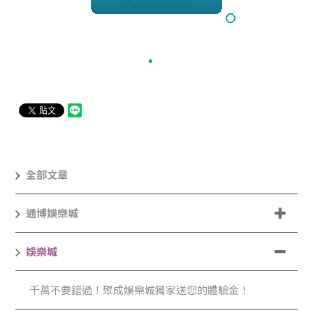
全部文章
通博娛樂城
娛樂城
千萬不要錯過！聚成娛樂城獨家送您的體驗金！