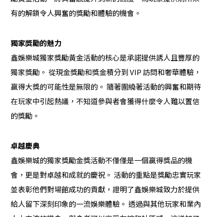
有的解鎖令人興奮的獎勵和體驗的機會。
獨家獎勵的魅力
鑫娛樂城獨家獎勵黃金活動的核心是承諾提供誘人且豐厚的
獨家獎勵。 從現金獎勵和獎金積分到 VIP 訪問和奢華體驗，
贏得大獎的可能性是無限的。 隨著圍繞著活動的興奮和期待
在玩家中引起熱議，不知道參與者會獲得什麼令人難以置信
的獎勵。
卓越慶典
鑫娛樂城的獨家獎勵金獎活動不僅僅是一個贏得獎品的機
會，更是對卓越和成就的慶祝。 活動的重點是獎勵忠實玩家
並表彰他們對場館成功的貢獻，證明了鑫娛樂城致力於提供
給人留下深刻印象的一流娛樂體驗。 透過與其他玩家和業內