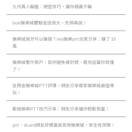
九州真人輪盤：絕密技巧，讓你穩贏不輸
bok娛樂城體驗金送很大，先領再說！
娛樂城竟然可以賺錢？leo娛樂ptt玩家分享：賺了 10
萬
娛樂城警示帳戶：如何避免被封號，看完這篇你就懂
了！
註冊金娛樂城PTT評價，網友分享哪家娛樂城最值得
玩！
鉅城娛樂PTT技巧分享：網友分享讓你輕鬆致富！
ptt、dcard網友評價最高首席娛樂城，安全有保障！