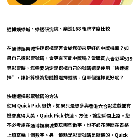
、
院、樂透168 報牌準度比較
通博娛樂城
樂透研究
在
快速選擇是否會給您帶來更好的中獎機率？如
通博娛樂城
果自己選彩票號碼，會更有可能中獎嗎？當購買
或
六合彩
539
等彩票時，您需要決定是選擇自己的號碼還是使用“快速選
擇”，讓計算機為您隨機選擇號碼。但哪個選擇更好呢？
快速選擇彩票號碼的方法
使用 Quick Pick 很快。如果只是想參與
遊戲並有
香港六合彩
機會贏得大獎，Quick Pick 快速、方便，讓您瞬間上路。您
不必考慮在
要玩哪些數字，也不必花時間在表格
通博娛樂城
上填寫幾十個數字。另一優點是彩票號碼是隨機的，Quick