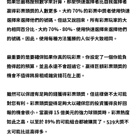
如果您嚴格按照數字來計算，那麼快速選擇者比自我選擇者
贏得彩票頭獎的人數更多。大約 70% 的彩票中獎者使用快速
選擇來選擇他們的號碼。但話又說回來，所有彩票玩家的大
約相同百分比 - 大約 70% - 80% - 使用快速選擇來選擇他們
的號碼。因此，使用每種方法獲勝的人似乎大致相同。
最重要的是要確保如果你真的玩彩票，你設定了一個你能負
擔得起的預算，並且永遠不會超過它。贏得巨額彩票頭獎的
機會不值得將房租或雜貨錢花在上面。
雖然可以保證有足夠的錢獲得彩票頭獎，但這樣做不太可能
對您有利。彩票頭獎變得足夠大以確保您的投資獲得良好回
報的機會很小。當贏得 15 億美元的強力球頭獎時，彩票熱度
如此之高，以至於 89% 的可能組合都被購買了。
大獎不
539
太可能比這高得多。