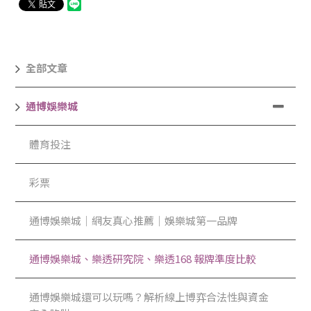
全部文章
通博娛樂城
體育投注
彩票
通博娛樂城│網友真心推薦│娛樂城第一品牌
通博娛樂城、樂透研究院、樂透168 報牌準度比較
通博娛樂城還可以玩嗎？解析線上博弈合法性與資金