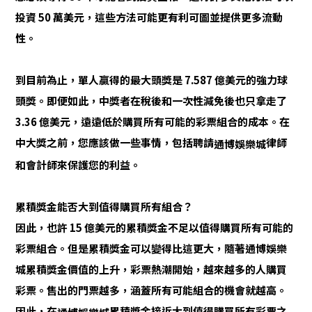
投資 50 萬美元，這些方法可能更有利可圖並提供更多流動
性。
到目前為止，單人贏得的最大頭獎是 7.587 億美元的強力球
頭獎。即便如此，中獎者在稅後和一次性減免後也只拿走了
3.36 億美元，遠遠低於購買所有可能的彩票組合的成本。在
中大獎之前，您應該做一些事情，包括聘請
律師
通博娛樂城
和會計師來保護您的利益。
累積獎金能否大到值得購買所有組合？
因此，也許 15 億美元的累積獎金不足以值得購買所有可能的
彩票組合。但是累積獎金可以變得比這更大，隨著通博娛樂
城累積獎金價值的上升，彩票熱潮開始，越來越多的人購買
彩票。售出的門票越多，涵蓋所有可能組合的機會就越高。
因此，在
累積獎金接近大到值得購買所有彩票之