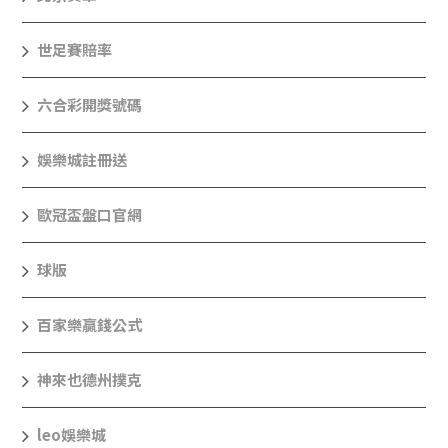
世足賽賠率
六合彩開獎號碼
娛樂城註冊送
歐冠盃盤口官網
球版
百家樂贏錢公式
神來也德州撲克
leo娛樂城