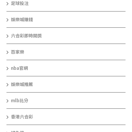
足球投注
娛樂城賺錢
六合彩即時開獎
百家樂
nba官網
娛樂城推薦
mlb比分
香港六合彩