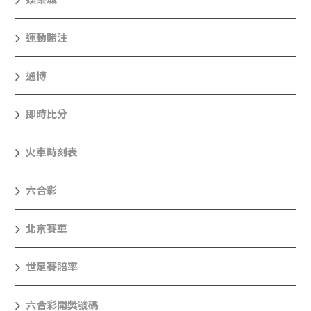
運動賭注
通博
即時比分
火車時刻表
六合彩
北京賽車
世足賽賠率
六合彩開獎號碼