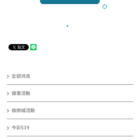
全部消息
優惠活動
娛樂城活動
今彩539