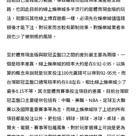
路，也因此目前的線上娛樂城多半流行的是體育現金版的玩
法，就跟玩其他線上博弈遊戲一樣，必須先在娛樂城儲值錢
額後才能下注，對玩家而言較有節制效果，對娛樂城業者來
說也少了被倒帳的風險，
至於體育現金版與歐冠盃盤口之間的差別最主要為兩環，一
個是賠率差異，線上娛樂城的賠率大約是在0.92-0.95，以換
算的概念來說就是玩家投注100元贏錢可以得到92-95元，而
台灣歐冠盃盤口通常賠率約在0.8左右，相比線上娛樂城少了
最多0.15不等，其次是體育賽事投注項目的差異，目前台灣歐
冠盃盤口主要提供包括有：中職、美職、NBA、足球五大聯
賽以及國際重要賽事等為主，而線上娛樂城除了上述的所有
項目都能投注以外，更包括：網球、排球、冰球、桌球、高
爾夫、電競、賽事等包羅萬象，對於玩家選擇上可說是更為