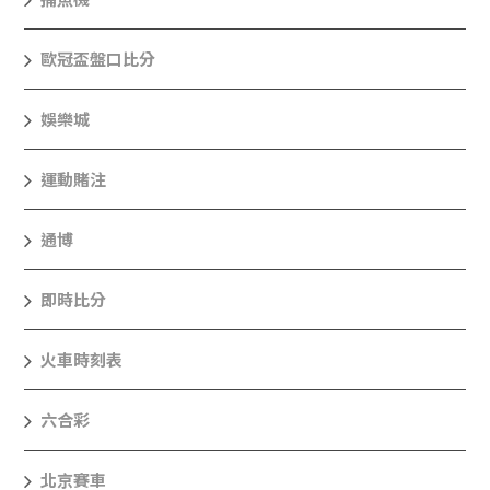
歐冠盃盤口比分
娛樂城
運動賭注
通博
即時比分
火車時刻表
六合彩
北京賽車