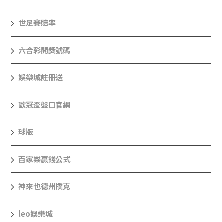
世足賽賠率
六合彩開獎號碼
娛樂城註冊送
歐冠盃盤口官網
球版
百家樂贏錢公式
神來也德州撲克
leo娛樂城