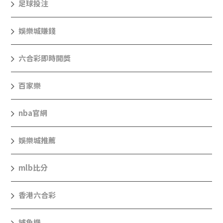
足球投注
娛樂城賺錢
六合彩即時開獎
百家樂
nba官網
娛樂城推薦
mlb比分
香港六合彩
捕魚機